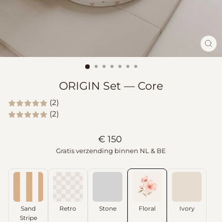
SL
(ES
ORIGIN Set — Core
(2)
(2)
Normale
€ 150
prijs
Gratis verzending binnen NL & BE
Sand
Retro
Stone
Floral
Ivory
Stripe