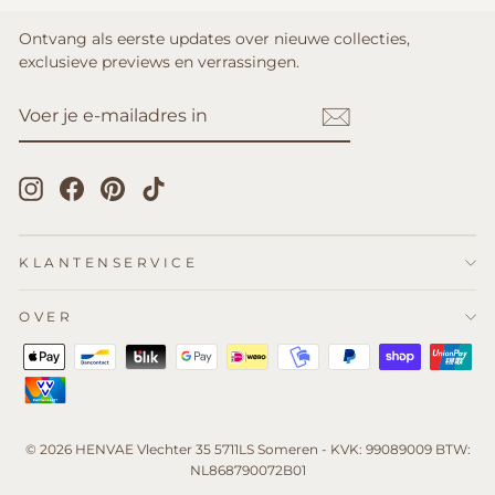
Ontvang als eerste updates over nieuwe collecties,
exclusieve previews en verrassingen.
VOER
ABONNEREN
JE
E-
MAILADRES
IN
Instagram
Facebook
Pinterest
TikTok
KLANTENSERVICE
OVER
© 2026 HENVAE Vlechter 35 5711LS Someren - KVK: 99089009 BTW:
NL868790072B01