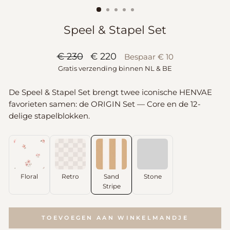
Speel & Stapel Set
Normale
Sale
€ 230
€ 220
Bespaar € 10
prijs
prijs
Gratis verzending binnen NL & BE
De Speel & Stapel Set brengt twee iconische HENVAE
favorieten samen: de ORIGIN Set — Core en de 12-
delige stapelblokken.
Floral
Retro
Sand
Stone
Stripe
TOEVOEGEN AAN WINKELMANDJE