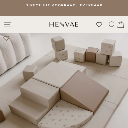
Naar
DIRECT UIT VOORRAAD LEVERBAAR
inhoud
Pauze
gaan
slideshow
SITE NAVIGATIE
ZOE
W