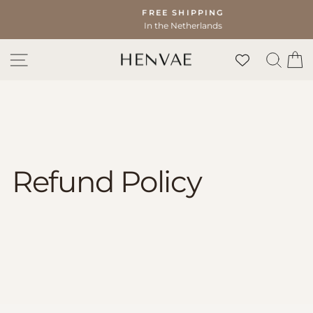
Skip
FREE SHIPPING
to
In the Netherlands
Pause
content
slideshow
SITE NAVIGATION
SEA
C
Refund Policy