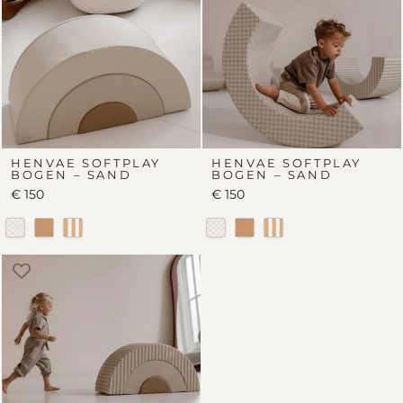
HENVAE SOFTPLAY
HENVAE SOFTPLAY
BOGEN – SAND
BOGEN – SAND
€ 150
€ 150
Retro
Sand
Sand
Retro
Sand
Sand
Stripe
Stripe