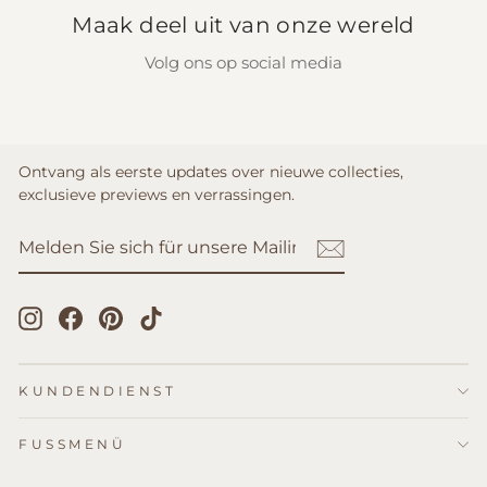
Maak deel uit van onze wereld
Volg ons op social media
Ontvang als eerste updates over nieuwe collecties,
exclusieve previews en verrassingen.
MELDEN
ABONNIEREN
SIE
SICH
FÜR
UNSERE
Instagram
Facebook
Pinterest
TikTok
MAILINGLISTE
AN
KUNDENDIENST
FUSSMENÜ