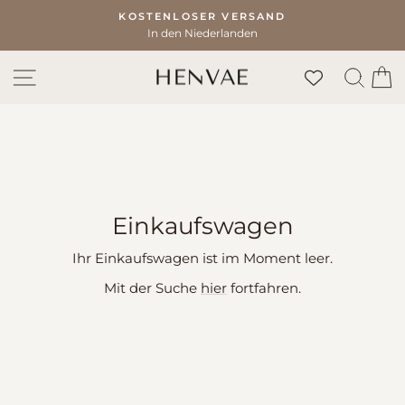
Direkt
KOSTENLOSER VERSAND
DIRECT
zum
In den Niederlanden
Pause
Inhalt
Diashow
SEITENNAVIGATION
SUC
E
Einkaufswagen
Ihr Einkaufswagen ist im Moment leer.
Mit der Suche
hier
fortfahren.