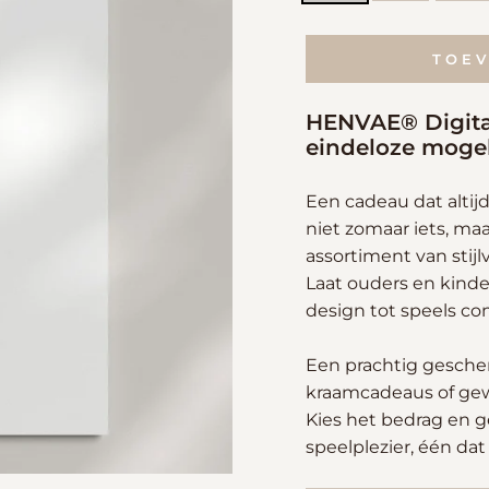
TOE
HENVAE® Digita
eindeloze moge
Een cadeau dat altij
niet zomaar iets, maa
assortiment van stij
Laat ouders en kinder
design tot speels co
Een prachtig geschen
kraamcadeaus of gewo
Kies het bedrag en ge
speelplezier, één dat 