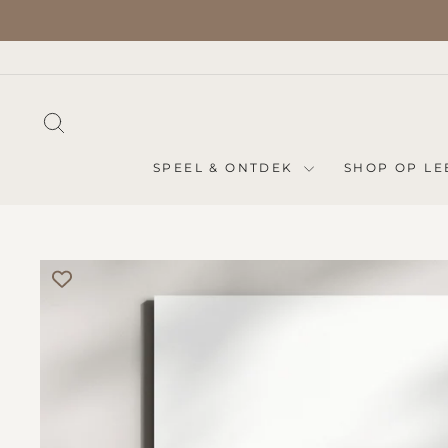
Naar
inhoud
gaan
ZOEKEN
SPEEL & ONTDEK
SHOP OP LE