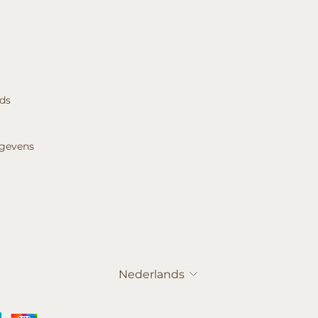
ids
egevens
Taal
Nederlands