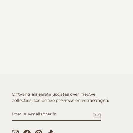
Ontvang als eerste updates over nieuwe
collecties, exclusieve previews en verrassingen.
VOER
ABONNEREN
JE
E-
MAILADRES
IN
Instagram
Facebook
Pinterest
TikTok