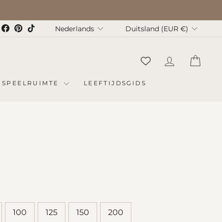
Taal
Valuta
nstagram
Facebook
Pinterest
TikTok
Nederlands
Duitsland (EUR €)
INLOGGEN
WIN
 SPEELRUIMTE
LEEFTIJDSGIDS
100
125
150
200